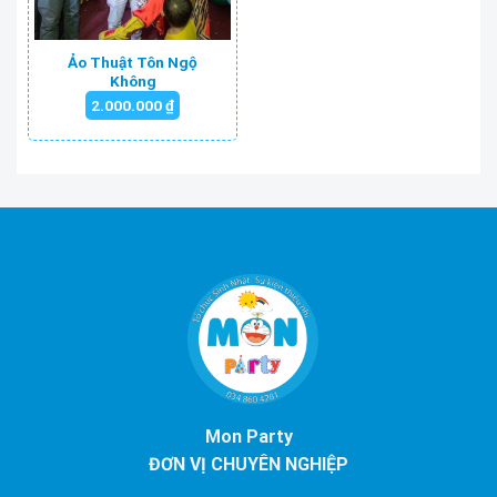
Ảo Thuật Tôn Ngộ
Không
2.000.000
₫
Mon Party
ĐƠN VỊ CHUYÊN NGHIỆP