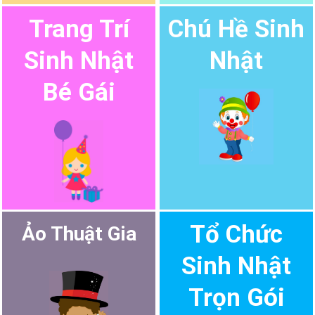
Trang Trí
Chú Hề Sinh
Sinh Nhật
Nhật
Bé Gái
Tổ Chức
Ảo Thuật Gia
Sinh Nhật
Trọn Gói