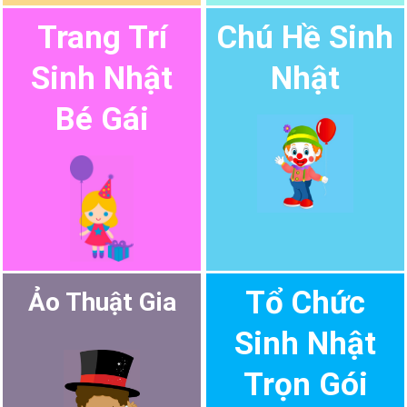
Trang Trí
Chú Hề Sinh
Sinh Nhật
Nhật
Bé Gái
Tổ Chức
Ảo Thuật Gia
Sinh Nhật
Trọn Gói