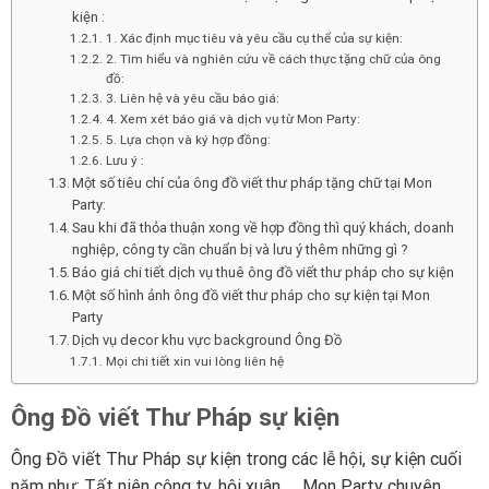
kiện :
1. Xác định mục tiêu và yêu cầu cụ thể của sự kiện:
2. Tìm hiểu và nghiên cứu về cách thực tặng chữ của ông
đồ:
3. Liên hệ và yêu cầu báo giá:
4. Xem xét báo giá và dịch vụ từ Mon Party:
5. Lựa chọn và ký hợp đồng:
Lưu ý :
Một số tiêu chí của ông đồ viết thư pháp tặng chữ tại Mon
Party:
Sau khi đã thỏa thuận xong về hợp đồng thì quý khách, doanh
nghiệp, công ty cần chuẩn bị và lưu ý thêm những gì ?
Báo giá chi tiết dịch vụ thuê ông đồ viết thư pháp cho sự kiện
Một số hình ảnh ông đồ viết thư pháp cho sự kiện tại Mon
Party
Dịch vụ decor khu vực background Ông Đồ
Mọi chi tiết xin vui lòng liên hệ
Ông Đồ viết Thư Pháp sự kiện
Ông Đồ viết Thư Pháp sự kiện trong các lễ hội, sự kiện cuối
năm như: Tất niên công ty, hội xuân,…. Mon Party chuyên