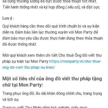
sẽ cùng thương lượng để đạt được thỏa thuận tốt nhất.
Tiến hành thống nhất và ký hợp đồng ( nếu có), và đặt cọc.
Lưu ý :
Quý khách hàng cần theo dõi quá trình chuẩn bị và sự kiện
diễn ra. Đảm bảo liên lạc thường xuyên với Mon Party để
đảm bảo mọi yêu cầu được thực hiện đúng theo thỏa thuận
đã được thống nhất.
Mới quý khách xem thêm chi tiết Cho thuê Ông Đồ viết thư
pháp sự kiện tại Mon Party
https://monparty.vn/cho-thue-
ong-do-viet-thu-phap-su-kien/
Một số tiêu chí của ông đồ viết thư pháp tặng
chữ tại Mon Party:
Trang phục ông đồ: Áo dài khăn đóng chỉnh chu, trang trọng
và lịch sự.
Dụng cụ viết Thư Pháp gồm bút, nghiên, giấy, mực.