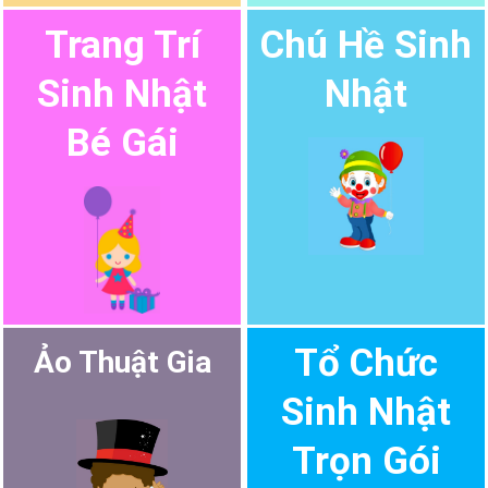
Trang Trí
Chú Hề Sinh
Sinh Nhật
Nhật
Bé Gái
Tổ Chức
Ảo Thuật Gia
Sinh Nhật
Trọn Gói