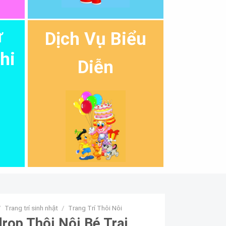
ự
Dịch Vụ Biểu
hi
Diễn
/
Trang trí sinh nhật
/
Trang Trí Thôi Nôi
rop Thôi Nôi Bé Trai