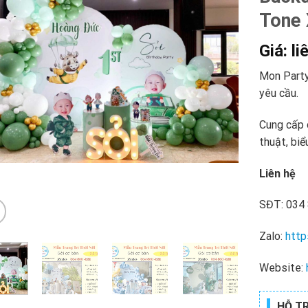
Tone 
Giá: li
Mon Party 
yêu cầu.
Cung cấp d
thuật, bi
Liên hệ
SĐT: 034 
Zalo:
http
Website:
HỖ T