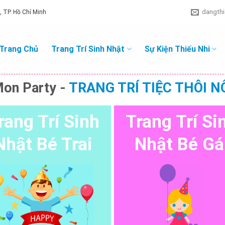
dangth
 TP. Hồ Chí Minh
Trang Chủ
Trang Trí Sinh Nhật
Sự Kiện Thiếu Nhi
on Party -
TRANG TRÍ TIỆC THÔI N
rang Trí Sinh
Trang Trí Si
Nhật Bé Trai
Nhật Bé Gá