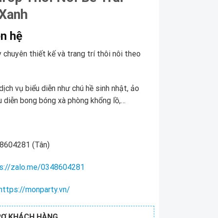
Xanh
ên hệ
chuyên thiết kế và trang trí thôi nôi theo
ịch vụ biểu diễn như chú hề sinh nhật, ảo
ểu diễn bong bóng xà phòng khổng lồ,…
8604281 (Tân)
s://zalo.me/0348604281
https://monparty.vn/
RỢ KHÁCH HÀNG