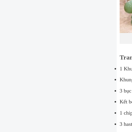
Tran
1 Kh
Khun
3 bục
Kết b
1 chi
3 has