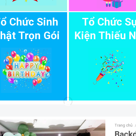
ổ Chức Sinh
Tổ Chức S
hật Trọn Gói
Kiện Thiếu N
Trang chủ
Backd