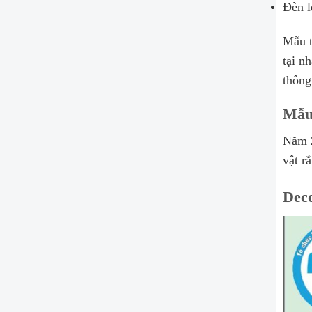
Đèn l
Mẫu t
tại n
thông
Mẫu 
Năm 2
vật r
Deco