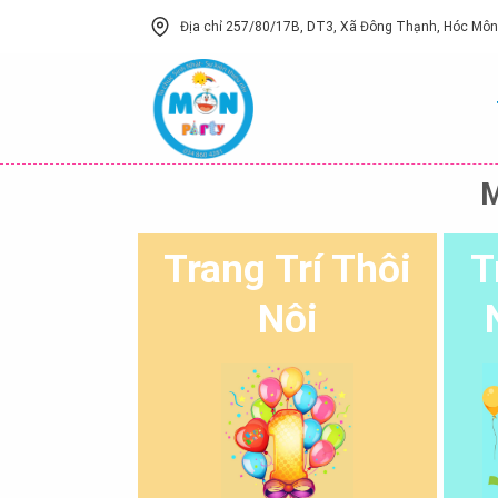
Skip
Địa chỉ 257/80/17B, DT3, Xã Đông Thạnh, Hóc Môn,
to
content
M
Trang Trí Thôi
T
Nôi