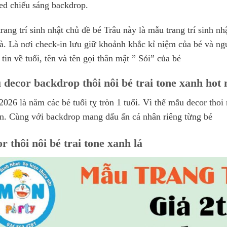
ed chiếu sáng backdrop.
rang trí sinh nhật chủ đề bé Trâu này là mẫu trang trí sinh n
hà. Là nơi check-in lưu giữ khoảnh khắc kỉ niệm của bé và ng
 tin về tuổi, tên và tên gọi thân mật ” Sỏi” của bé
decor backdrop thôi nôi bé trai tone xanh hot 
026 là năm các bé tuổi tỵ tròn 1 tuổi. Vì thế mẫu decor thoi 
ắn. Cùng với backdrop mang dấu ấn cá nhân riêng từng bé
r thôi nôi bé trai tone xanh lá