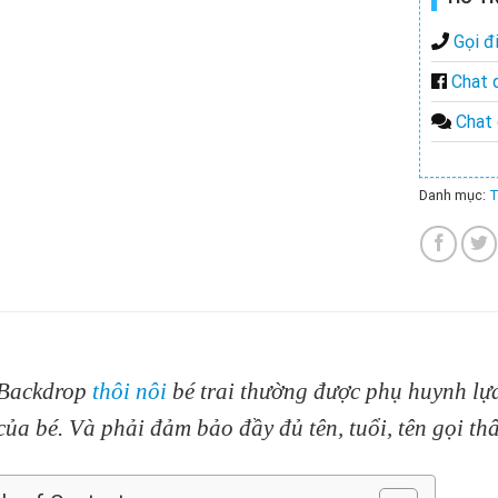
Gọi đi
Chat 
Chat 
Danh mục:
T
Backdrop
thôi nôi
bé trai thường được phụ huynh lự
của bé. Và phải đảm bảo đầy đủ tên, tuổi, tên gọi t