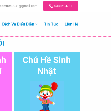
icamtien0041@gmail.com
0348604281
Dịch Vụ Biểu Diễn
Tin Tức
Liên Hệ
ÔI
nh
Chú Hề Sinh
i
Nhật