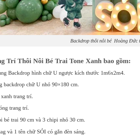
Backdrop thôi nôi bé Hoàng Đức t
g Trí Thôi Nôi Bé Trai Tone Xanh bao gồm:
ung Backdrop hình chữ U ngược kích thước 1m6x2m4.
g backdrop chữ U nhỏ 90×180 cm.
 xanh trang trí.
óng trang trí.
pi bé trai 90 cm và 3 chipi nhỏ 30 cm.
tag và 1 tên chữ SỎI có gắn đèn sáng.