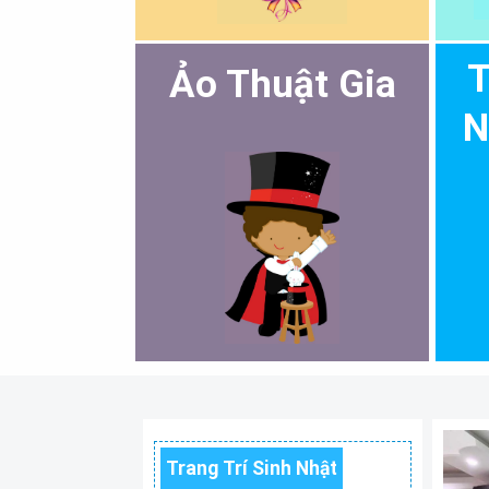
T
Ảo Thuật Gia
N
Trang Trí Sinh Nhật