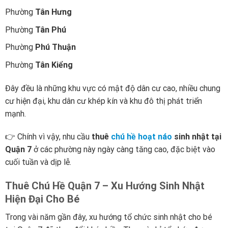
Phường
Tân Hưng
Phường
Tân Phú
Phường
Phú Thuận
Phường
Tân Kiểng
Đây đều là những khu vực có mật độ dân cư cao, nhiều chung
cư hiện đại, khu dân cư khép kín và khu đô thị phát triển
mạnh.
👉 Chính vì vậy, nhu cầu
thuê
chú hề hoạt náo
sinh nhật tại
Quận 7
ở các phường này ngày càng tăng cao, đặc biệt vào
cuối tuần và dịp lễ.
Thuê Chú Hề Quận 7 – Xu Hướng Sinh Nhật
Hiện Đại Cho Bé
Trong vài năm gần đây, xu hướng tổ chức sinh nhật cho bé