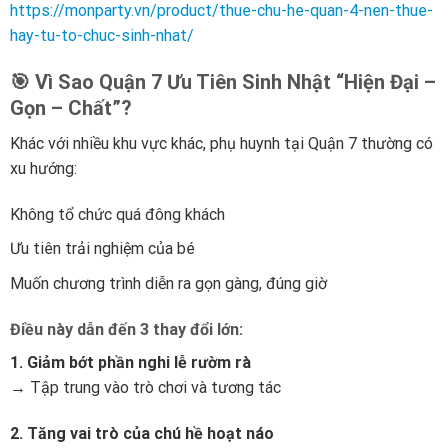
https://monparty.vn/product/thue-chu-he-quan-4-nen-thue-
hay-tu-to-chuc-sinh-nhat/
🎯 Vì Sao Quận 7 Ưu Tiên Sinh Nhật “Hiện Đại –
Gọn – Chất”?
Khác với nhiều khu vực khác, phụ huynh tại Quận 7 thường có
xu hướng:
Không tổ chức quá đông khách
Ưu tiên trải nghiệm của bé
Muốn chương trình diễn ra gọn gàng, đúng giờ
Điều này dẫn đến 3 thay đổi lớn:
1. Giảm bớt phần nghi lễ rườm rà
→ Tập trung vào trò chơi và tương tác
2. Tăng vai trò của chú hề hoạt náo