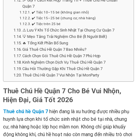
🎉 Gợi Ý Cách Kết Hợp Trang Trí + Thuê Chú Hề Chuẩn
Quận 7
✔️ Tiệc 10–15 bé (không gian nhỏ)
✔️ Tiệc 15–25 bé (chung cư, nhà hàng)
✔️ Tiệc trên 25 bé
⚠️ Lưu Ý Khi Tổ Chức Sinh Nhật Tại Chung Cư Quận 7
💡 Mẹo Tăng Trải Nghiệm Cho Bé (Ít Người Biết)
🔥 Tổng Kết Phần Bổ Sung
Giá Thuê Chú Hề Quận 7 Bao Nhiêu?
Cách Chọn Gói Thuê Chú Hề Quận 7 Phù Hợp
Kinh Nghiệm Chọn Dịch Vụ Thuê Chú Hề Quận 7
Câu Hỏi Thường Gặp Khi Thuê Chú Hề Quận 7
Thuê Chú Hề Quận 7 Vui Nhộn Tại MonParty
Thuê Chú Hề Quận 7 Cho Bé Vui Nhộn,
Hiện Đại, Giá Tốt 2026
Thuê chú hề Quận 7
hiện đang là xu hướng được nhiều phụ
huynh lựa chọn khi tổ chức sinh nhật cho bé tại nhà, chung
cư, nhà hàng hoặc lớp học mầm non. Không chỉ giúp khuấy
động không khí, chú hề hoạt náo còn mang đến nhiều trò chơi