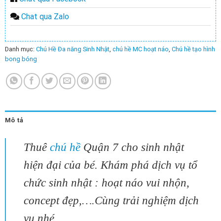
Chat qua Zalo
Danh mục:
Chú Hề Đa năng Sinh Nhật
,
chú hề MC hoạt náo
,
Chú hề tạo hình
bong bóng
Mô tả
Thuê
chú hề
Quận 7 cho sinh nhật
hiện đại của bé. Khám phá dịch vụ tổ
chức sinh nhật : hoạt náo vui nhộn,
concept đẹp,….Cùng trải nghiệm dịch
vụ nhé.