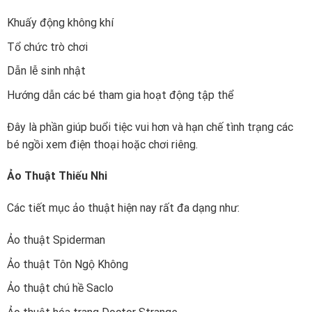
Khuấy động không khí
Tổ chức trò chơi
Dẫn lễ sinh nhật
Hướng dẫn các bé tham gia hoạt động tập thể
Đây là phần giúp buổi tiệc vui hơn và hạn chế tình trạng các
bé ngồi xem điện thoại hoặc chơi riêng.
Ảo Thuật Thiếu Nhi
Các tiết mục ảo thuật hiện nay rất đa dạng như:
Ảo thuật Spiderman
Ảo thuật Tôn Ngộ Không
Ảo thuật chú hề Saclo