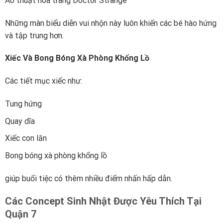
Ảo thuật hóa trang Doctor Strange
Những màn biểu diễn vui nhộn này luôn khiến các bé hào hứng
và tập trung hơn.
Xiếc Và Bong Bóng Xà Phòng Khổng Lồ
Các tiết mục xiếc như:
Tung hứng
Quay dĩa
Xiếc con lăn
Bong bóng xà phòng khổng lồ
giúp buổi tiệc có thêm nhiều điểm nhấn hấp dẫn.
Các Concept Sinh Nhật Được Yêu Thích Tại
Quận 7