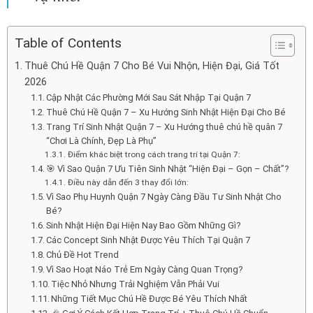
Table of Contents
Thuê Chú Hề Quận 7 Cho Bé Vui Nhộn, Hiện Đại, Giá Tốt
2026
Cập Nhật Các Phường Mới Sau Sát Nhập Tại Quận 7
Thuê Chú Hề Quận 7 – Xu Hướng Sinh Nhật Hiện Đại Cho Bé
Trang Trí Sinh Nhật Quận 7 – Xu Hướng thuê chú hề quân 7
“Chơi Là Chính, Đẹp Là Phụ”
Điểm khác biệt trong cách trang trí tại Quận 7:
🎯 Vì Sao Quận 7 Ưu Tiên Sinh Nhật “Hiện Đại – Gọn – Chất”?
Điều này dẫn đến 3 thay đổi lớn:
Vì Sao Phụ Huynh Quận 7 Ngày Càng Đầu Tư Sinh Nhật Cho
Bé?
Sinh Nhật Hiện Đại Hiện Nay Bao Gồm Những Gì?
Các Concept Sinh Nhật Được Yêu Thích Tại Quận 7
Chủ Đề Hot Trend
Vì Sao Hoạt Náo Trẻ Em Ngày Càng Quan Trọng?
Tiệc Nhỏ Nhưng Trải Nghiệm Vẫn Phải Vui
Những Tiết Mục Chú Hề Được Bé Yêu Thích Nhất