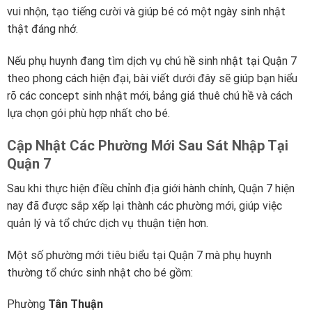
vui nhộn, tạo tiếng cười và giúp bé có một ngày sinh nhật
thật đáng nhớ.
Nếu phụ huynh đang tìm dịch vụ chú hề sinh nhật tại Quận 7
theo phong cách hiện đại, bài viết dưới đây sẽ giúp bạn hiểu
rõ các concept sinh nhật mới, bảng giá thuê chú hề và cách
lựa chọn gói phù hợp nhất cho bé.
Cập Nhật Các Phường Mới Sau Sát Nhập Tại
Quận 7
Sau khi thực hiện điều chỉnh địa giới hành chính, Quận 7 hiện
nay đã được sắp xếp lại thành các phường mới, giúp việc
quản lý và tổ chức dịch vụ thuận tiện hơn.
Một số phường mới tiêu biểu tại Quận 7 mà phụ huynh
thường tổ chức sinh nhật cho bé gồm:
Phường
Tân Thuận