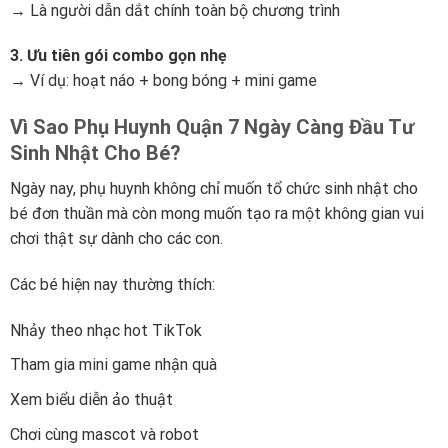
→ Là người dẫn dắt chính toàn bộ chương trình
3. Ưu tiên gói combo gọn nhẹ
→ Ví dụ: hoạt náo + bong bóng + mini game
Vì Sao Phụ Huynh Quận 7 Ngày Càng Đầu Tư
Sinh Nhật Cho Bé?
Ngày nay, phụ huynh không chỉ muốn tổ chức sinh nhật cho
bé đơn thuần mà còn mong muốn tạo ra một không gian vui
chơi thật sự dành cho các con.
Các bé hiện nay thường thích:
Nhảy theo nhạc hot TikTok
Tham gia mini game nhận quà
Xem biểu diễn ảo thuật
Chơi cùng mascot và robot