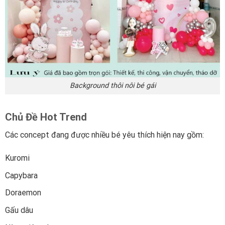
Background thôi nôi bé gái
Chủ Đề Hot Trend
Các concept đang được nhiều bé yêu thích hiện nay gồm:
Kuromi
Capybara
Doraemon
Gấu dâu