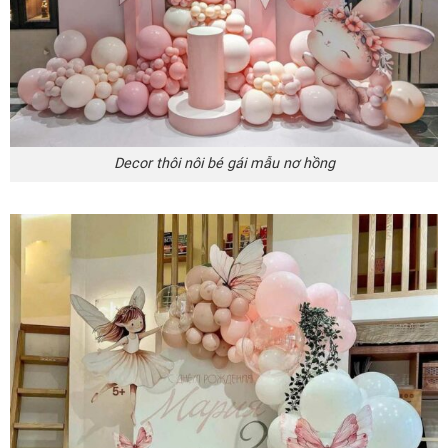
Decor thôi nôi bé gái mẫu nơ hồng