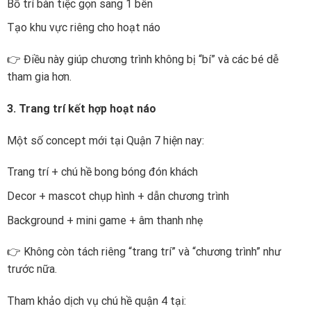
Bố trí bàn tiệc gọn sang 1 bên
Tạo khu vực riêng cho hoạt náo
👉 Điều này giúp chương trình không bị “bí” và các bé dễ
tham gia hơn.
3. Trang trí kết hợp hoạt náo
Một số concept mới tại Quận 7 hiện nay:
Trang trí + chú hề bong bóng đón khách
Decor + mascot chụp hình + dẫn chương trình
Background + mini game + âm thanh nhẹ
👉 Không còn tách riêng “trang trí” và “chương trình” như
trước nữa.
Tham khảo dịch vụ chú hề quận 4 tại: