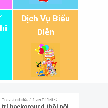
ự
Dịch Vụ Biểu
hi
Diễn
/
Trang trí sinh nhật
/
Trang Trí Thôi Nôi
 trí background thôi nôi