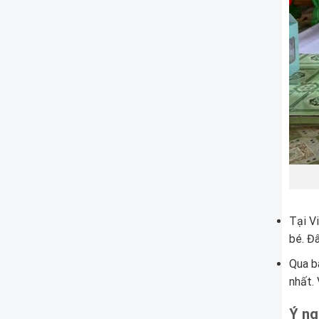
Tại V
bé. Đ
Qua b
nhất.
Ý ng