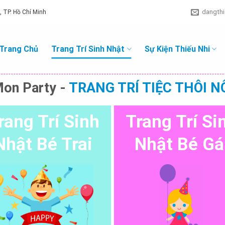
dangth
 TP. Hồ Chí Minh
Trang Chủ
Trang Trí Sinh Nhật
Sự Kiện Thiếu Nhi
on Party -
TRANG TRÍ TIỆC THÔI N
rang Trí Sinh
Trang Trí Si
Nhật Bé Trai
Nhật Bé Gá