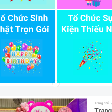
ổ Chức Sinh
Tổ Chức S
hật Trọn Gói
Kiện Thiếu N
Trang chủ
Trang