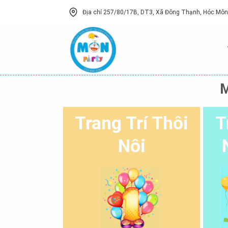
Skip
Địa chỉ 257/80/17B, DT3, Xã Đông Thạnh, Hóc Môn,
to
content
M
Trang Trí Thôi
T
Nôi