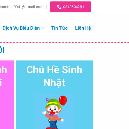
icamtien0041@gmail.com
0348604281
Dịch Vụ Biểu Diễn
Tin Tức
Liên Hệ
ÔI
nh
Chú Hề Sinh
i
Nhật