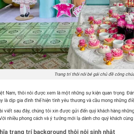
Trang trí thôi nôi bé gái chủ đề công chúa
iệt Nam, thôi nôi được xem là một những sự kiện quan trọng. Đán
ây là dịp gia đình thể hiện tình yêu thương và cầu mong những đ
ài viết sau đây, chúng tôi xin được gửi đến quý khách hàng nhữn
 Với nhiều phong cách và ý tưởng mới lạ dành cho quý khách cùng
hĩa trang trí background thôi nôi sinh nhật