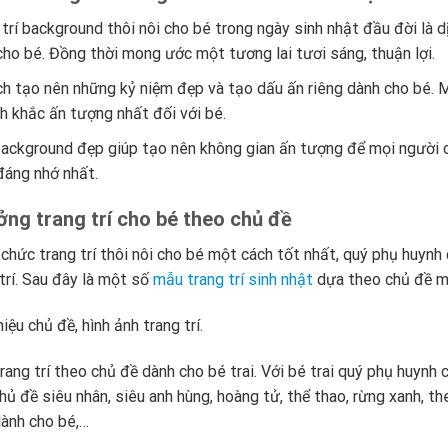
 trí background thôi nôi cho bé trong ngày sinh nhật đầu đời là 
cho bé. Đồng thời mong ước một tương lai tươi sáng, thuận lợi.
ch tạo nên những kỷ niệm đẹp và tạo dấu ấn riêng dành cho bé. M
h khắc ấn tượng nhất đối với bé.
ackground đẹp giúp tạo nên không gian ấn tượng để mọi người c
đáng nhớ nhất.
ởng trang trí cho bé theo chủ đề
 chức trang trí thôi nôi cho bé một cách tốt nhất, quý phụ huyn
 trí. Sau đây là một số
mẫu trang trí sinh nhật
dựa theo chủ đề m
hiệu chủ đề, hình ảnh trang trí.
rang trí theo chủ đề dành cho bé trai. Với bé trai quý phụ huynh
hủ đề siêu nhân, siêu anh hùng, hoàng tử, thể thao, rừng xanh, 
dành cho bé,…