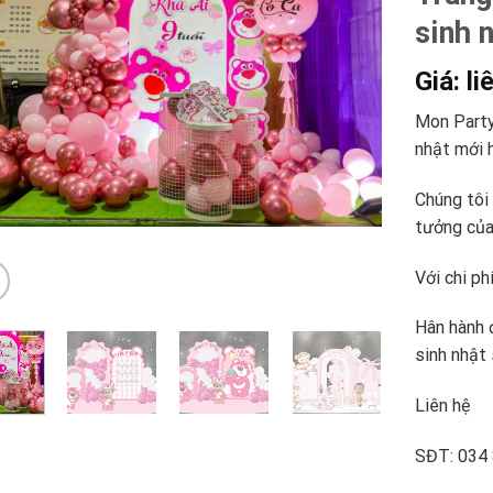
sinh 
Giá: li
Mon Party 
nhật mới 
Chúng tôi 
tưởng của
Với chi phí
Hân hành 
sinh nhật
Liên hệ
SĐT: 034 