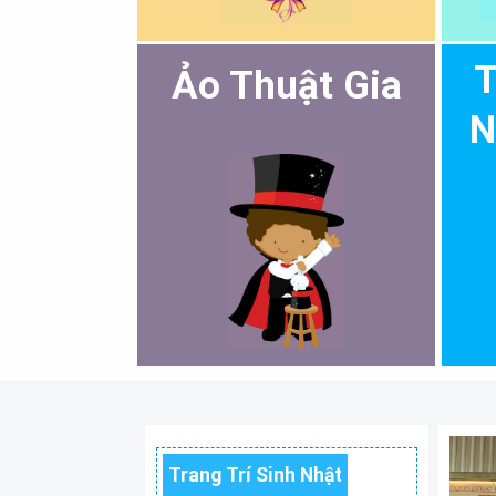
T
Ảo Thuật Gia
N
Trang Trí Sinh Nhật