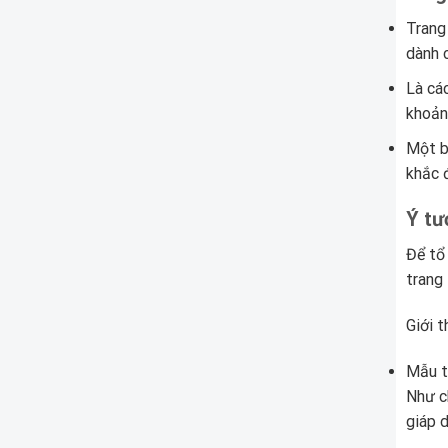
Trang
dành 
Là cá
khoản
Một b
khắc 
Ý tư
Để tổ
trang
Giới t
Mẫu t
Như c
giáp 